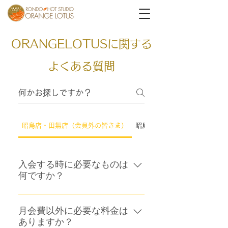
ORANGELOTUSに関する
よくある質問
昭島店・田無店（会員外の皆さま）
昭島店・田無店（会員の皆さ
入会する時に必要なものは
何ですか？
【田無店】 ①事務手数料・カード
発行料・2ヶ月分の月会費 ※現金
月会費以外に必要な料金は
ありますか？
のお取り扱いはございません ※お