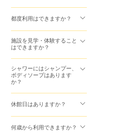
支払いは、銀行キャッシュカード
施設のご利用にあたっては、月会
／クレジットカード（DC、VISA、
費以外に必要な料金はございませ
都度利用はできますか？
マスター、NICOS、UFJ、MUFG、
ん。 ただし、契約ロッカーや水素
JCB、AMEX、Diners）／電子マネー
水のご利用をご希望の場合は、別
申し訳ございませんが、現在都度
（nanaco、SUICA、PASMO）／
途月会費が必要となります。
利用のシステムはございません。
QRコード決済(Paypay、LINE Pay)
施設を見学・体験すること
はできますか？
にてお願いいたします ②キャッシ
ュカード（Pay-easy（ペイジー）
ご見学は、営業時間内であればい
口座振替受付サービスを行ってお
つでもご案内をさせて頂きますの
シャワーにはシャンプー、
ります※一部対象外あり） ③ご本
ボディソープはあります
で、お気軽にお越しください。 レ
人様確認資料（運転免許証、マイ
か？
ッスンの体験も事前予約制にて受
ナンバーカード、パスポート、外
付しております。
国人登録証などお住まいの住所が
設置しておりませんので、ご自身
記載されたもの）※本人と確認で
でご用意いただきますようお願い
休館日はありますか？
きるもの 【昭島店】 ①月会費支
申し上げます。
払い方法は(VISA / MASTER / JCB
毎週木曜日、夏季休館日、年末年
/ AMEX / DINERS / DISCOVER) の
始が休館日となります。
何歳から利用できますか？
クレジットカードのみ ②スマート
フォン ③身分証明書