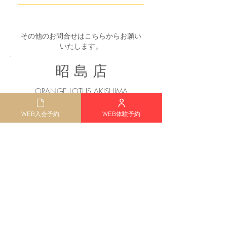
18歳以上の方がご利用いただけま
す。
その他のお問合せはこちらからお願い
いたします。
​昭 島 店
ORANGE LOTUS AKISHIMA
✆042-500-5253
WEB入会予約
WEB体験予約
お問合せフォーム
田 無 店
ORANGE LOTUS TANASHI
✆042-452-6231