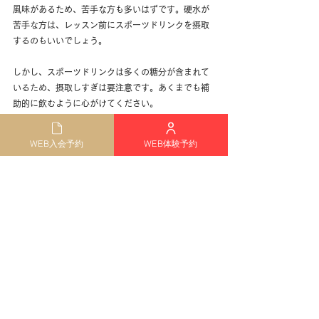
風味があるため、苦手な方も多いはずです。硬水が
苦手な方は、レッスン前にスポーツドリンクを摂取
するのもいいでしょう。
しかし、スポーツドリンクは多くの糖分が含まれて
いるため、摂取しすぎは要注意です。あくまでも補
助的に飲むように心がけてください。
対策法その3｜準備運動
WEB入会予約
WEB体験予約
ホットヨガは高温多湿の過酷な環境に中でトレーニ
ングを行うため、レッスン前のコンディションづく
りが非常に大切です。身体は急な環境変化に耐えら
れないため、準備運動や深呼吸で身体を温めておく
といいでしょう。
ストレッチや軽い筋トレをおこなって身体をほぐし
ておくことで血流がよくなり、頭痛が起きにくくな
ります。
ケガや事故も防止できるため、事前の準備
運動を入念に行うようにしましょう。