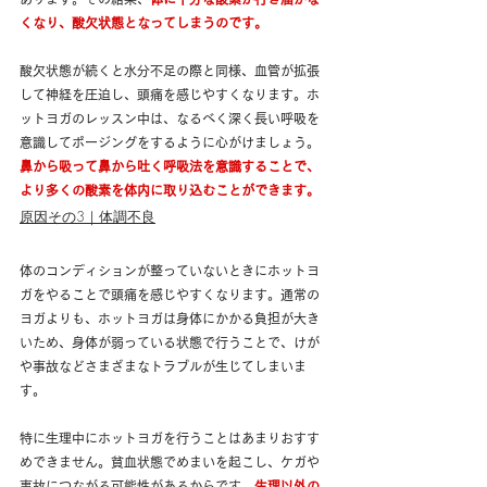
くなり、酸欠状態となってしまうのです。
酸欠状態が続くと水分不足の際と同様、血管が拡張
して神経を圧迫し、頭痛を感じやすくなります。ホ
ットヨガのレッスン中は、なるべく深く長い呼吸を
意識してポージングをするように心がけましょう。
鼻から吸って鼻から吐く呼吸法を意識することで、
より多くの酸素を体内に取り込むことができます。
原因その3｜体調不良
体のコンディションが整っていないときにホットヨ
ガをやることで頭痛を感じやすくなります。通常の
ヨガよりも、ホットヨガは身体にかかる負担が大き
いため、身体が弱っている状態で行うことで、けが
や事故などさまざまなトラブルが生じてしまいま
す。
特に生理中にホットヨガを行うことはあまりおすす
めできません。貧血状態でめまいを起こし、ケガや
事故につながる可能性があるからです。
生理以外の