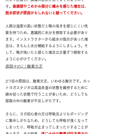
す。
後頭部やこめかみ部分に痛みを感じた場合は、
脱水症状が原因かもしれないと疑ってください。
人間は湿度の高い状態だと喉の渇きを感じにくい性
質を持つため、意識的に水分を摂取する必要があり
ます。インストラクターから給水の指示があった場
合は、きちんと水分補給するようにしましょう。そ
して、喉が渇いたと感じた場合は少量ずつ摂取する
ように心がけてください。
原因その2｜酸素欠乏
2つ目の原因は、酸素欠乏、いわゆる酸欠です。ホッ
トヨガスタジオは高温多湿の状態を維持するために
締め切った状態で行うことが多いため、どうしても
部屋の中の酸素が不足しがちです。
さらに、ヨガ初心者の方は呼吸法よりもポージング
に集中しがちなため、どうしても呼吸が浅くなって
しまったり、呼吸が止まってしまったりすることが
あります。その結果、
体に十分な酸素が行き届かな