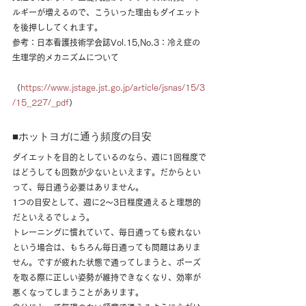
ルギーが増えるので、こういった理由もダイエット
を後押ししてくれます。
参考：日本看護技術学会誌Vol.15,No.3：冷え症の
生理学的メカニズムについて
（
https://www.jstage.jst.go.jp/article/jsnas/15/3
/15_227/_pdf
）
■ホットヨガに通う頻度の目安
ダイエットを目的としているのなら、週に1回程度で
はどうしても回数が少ないといえます。だからとい
って、毎日通う必要はありません。
1つの目安として、週に2～3日程度通えると理想的
だといえるでしょう。
トレーニングに慣れていて、毎日通っても疲れない
という場合は、もちろん毎日通っても問題はありま
せん。ですが疲れた状態で通ってしまうと、ポーズ
を取る際に正しい姿勢が維持できなくなり、効率が
悪くなってしまうことがあります。