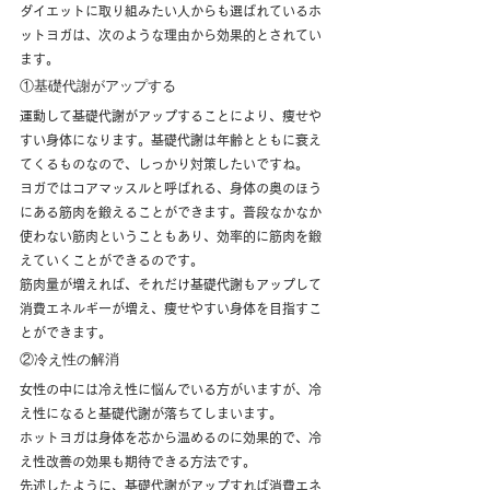
ダイエットに取り組みたい人からも選ばれているホ
ットヨガは、次のような理由から効果的とされてい
ます。
①基礎代謝がアップする
運動して基礎代謝がアップすることにより、痩せや
すい身体になります。基礎代謝は年齢とともに衰え
てくるものなので、しっかり対策したいですね。
ヨガではコアマッスルと呼ばれる、身体の奥のほう
にある筋肉を鍛えることができます。普段なかなか
使わない筋肉ということもあり、効率的に筋肉を鍛
えていくことができるのです。
筋肉量が増えれば、それだけ基礎代謝もアップして
消費エネルギーが増え、痩せやすい身体を目指すこ
とができます。
②冷え性の解消
女性の中には冷え性に悩んでいる方がいますが、冷
え性になると基礎代謝が落ちてしまいます。
ホットヨガは身体を芯から温めるのに効果的で、冷
え性改善の効果も期待できる方法です。
先述したように、基礎代謝がアップすれば消費エネ