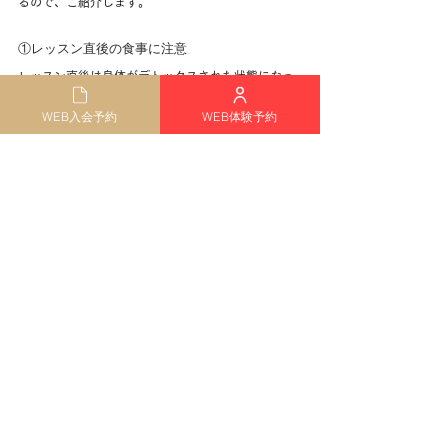
るので、ご紹介します。
①レッスン直後の食事に注意
レッスン直後は身体がデトックスされた状態になっ
ていて、様々な栄養素や成分を吸収しやすいです。
WEB入会予約
WEB体験予約
そのため、ここで脂っこいものやカロリーが高いも
のを取ってしまうと、必要以上に吸収してしまう可
能性があります。
できればレッスン後2時間ほど経ってから食事をとる
ようにしましょう。
②極端な食事制限はNG
教室に通っていると、もっと効果を出したいという
気持ちから極端な食事制限をしてしまう方がいま
す。
ですが、キレイに美しく痩せるためには栄養素が欠
かせないものなので、バランスの整った食事を心が
けましょう。
■ストレス解消しながら楽しくダイエット