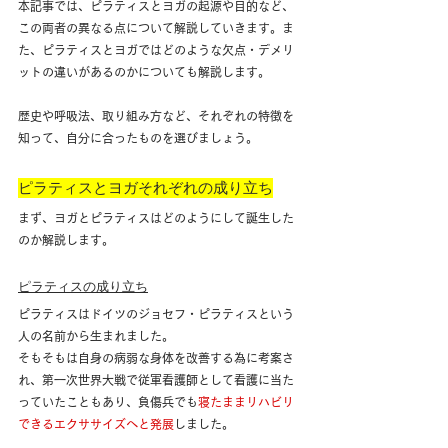
本記事では、ピラティスとヨガの起源や目的など、
この両者の異なる点について解説していきます。ま
た、ピラティスとヨガではどのような欠点・デメリ
ットの違いがあるのかについても解説します。
歴史や呼吸法、取り組み方など、それぞれの特徴を
知って、自分に合ったものを選びましょう。
ピラティスとヨガそれぞれの成り立ち
まず、ヨガとピラティスはどのようにして誕生した
のか解説します。
ピラティスの成り立ち
ピラティスはドイツのジョセフ・ピラティスという
人の名前から生まれました。
そもそもは自身の病弱な身体を改善する為に考案さ
れ、第一次世界大戦で従軍看護師として看護に当た
っていたこともあり、負傷兵でも
寝たままリハビリ
できるエクササイズへと発展
しました。