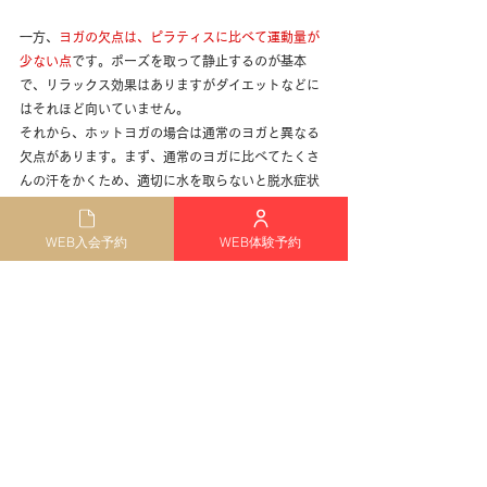
一方、
ヨガの欠点は、ピラティスに比べて運動量が
少ない点
です。ポーズを取って静止するのが基本
で、リラックス効果はありますがダイエットなどに
はそれほど向いていません。
それから、ホットヨガの場合は通常のヨガと異なる
欠点があります。まず、通常のヨガに比べてたくさ
んの汗をかくため、適切に水を取らないと脱水症状
の恐れがある点です。また、温度変化に弱い方には
向いていないのもデメリットだといえます。
WEB入会予約
WEB体験予約
ヨガとピラティスどちらかを選ぶポイン
ト
結局、ヨガとピラティスならどっちを選べば良いの
か？と言う疑問が湧いてくると思いますが、心身の
ストレスから解放されたい、
心を安定した状態に保
ちたいという方はヨガがオススメ。
また、ダイエットや筋力アップを目指すなら、ピラ
ティスのほうが向いているでしょう。