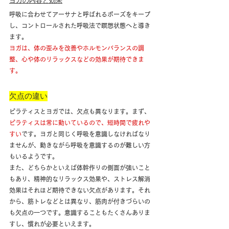
ヨガの内容と効果
呼吸に合わせてアーサナと呼ばれるポーズをキープ
し、コントロールされた呼吸法で瞑想状態へと導き
ます。
ヨガは、体の歪みを改善やホルモンバランスの調
整、心や体のリラックスなどの効果が期待できま
す。
欠点の違い
ピラティスとヨガでは、欠点も異なります。まず、
ピラティスは常に動いているので、短時間で疲れや
すい
です。ヨガと同じく呼吸を意識しなければなり
ませんが、動きながら呼吸を意識するのが難しい方
もいるようです。
また、どちらかといえば体幹作りの側面が強いこと
もあり、精神的なリラックス効果や、ストレス解消
効果はそれほど期待できない欠点があります。それ
から、筋トレなどとは異なり、筋肉が付きづらいの
も欠点の一つです。意識することもたくさんありま
すし、慣れが必要といえます。